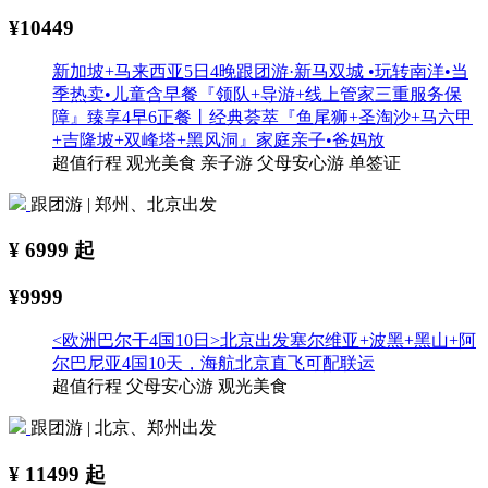
¥10449
新加坡+马来西亚5日4晚跟团游·新马双城 •玩转南洋•当
季热卖•儿童含早餐『领队+导游+线上管家三重服务保
障』臻享4早6正餐丨经典荟萃『鱼尾狮+圣淘沙+马六甲
+吉隆坡+双峰塔+黑风洞』家庭亲子•爸妈放
超值行程
观光美食
亲子游
父母安心游
单签证
跟团游 | 郑州、北京出发
¥
6999
起
¥9999
<欧洲巴尔干4国10日>北京出发塞尔维亚+波黑+黑山+阿
尔巴尼亚4国10天，海航北京直飞可配联运
超值行程
父母安心游
观光美食
跟团游 | 北京、郑州出发
¥
11499
起