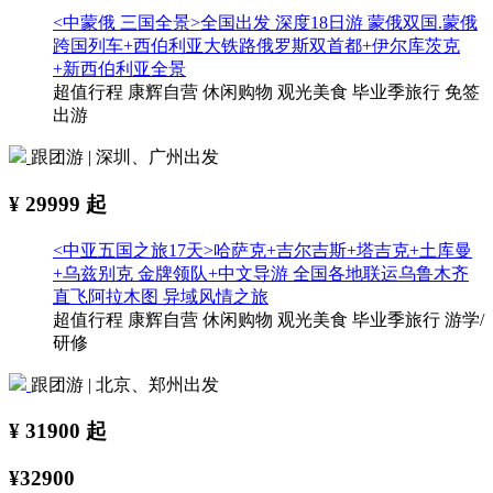
<中蒙俄 三国全景>全国出发 深度18日游 蒙俄双国.蒙俄
跨国列车+西伯利亚大铁路俄罗斯双首都+伊尔库茨克
+新西伯利亚全景
超值行程
康辉自营
休闲购物
观光美食
毕业季旅行
免签
出游
跟团游 | 深圳、广州出发
¥
29999
起
<中亚五国之旅17天>哈萨克+吉尔吉斯+塔吉克+土库曼
+乌兹别克 金牌领队+中文导游 全国各地联运乌鲁木齐
直飞阿拉木图 异域风情之旅
超值行程
康辉自营
休闲购物
观光美食
毕业季旅行
游学/
研修
跟团游 | 北京、郑州出发
¥
31900
起
¥32900