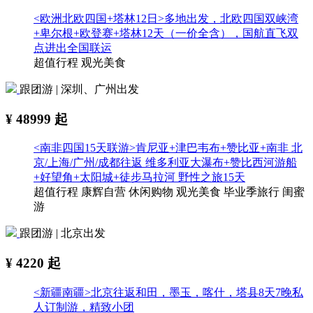
<欧洲北欧四国+塔林12日>多地出发，北欧四国双峡湾
+卑尔根+欧登赛+塔林12天（一价全含），国航直飞双
点进出全国联运
超值行程
观光美食
跟团游 | 深圳、广州出发
¥
48999
起
<南非四国15天联游>肯尼亚+津巴韦布+赞比亚+南非 北
京/上海/广州/成都往返 维多利亚大瀑布+赞比西河游船
+好望角+太阳城+徒步马拉河 野性之旅15天
超值行程
康辉自营
休闲购物
观光美食
毕业季旅行
闺蜜
游
跟团游 | 北京出发
¥
4220
起
<新疆南疆>北京往返和田，墨玉，喀什，塔县8天7晚私
人订制游，精致小团