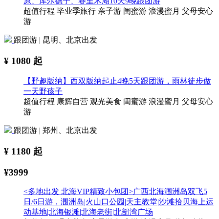
原、库尔德宁、赛里木湖10天9晚跟团游
超值行程
毕业季旅行
亲子游
闺蜜游
浪漫蜜月
父母安心
游
跟团游 | 昆明、北京出发
¥
1080
起
【野趣版纳】西双版纳起止4晚5天跟团游，雨林徒步做
一天野孩子
超值行程
康辉自营
观光美食
闺蜜游
浪漫蜜月
父母安心
游
跟团游 | 郑州、北京出发
¥
1180
起
¥3999
<多地出发 北海VIP精致小包团>广西北海涠洲岛双飞5
日/6日游，涠洲岛|火山口公园|天主教堂|沙滩拾贝海上运
动基地|北海银滩|北海老街|北部湾广场