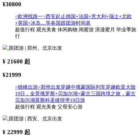
¥30800
<欧洲线路一>西安起止德国+法国+意大利+瑞士+北欧
+英国+冰岛....等各国跟团游时间表
超值行程
观光美食
休闲购物
闺蜜游
浪漫蜜月
毕业季旅
行
跟团游 | 郑州、北京出发
¥
21600
起
¥21999
<错峰出游>郑州出发穿越中俄蒙国际列车穿越欧亚大陆
19日，全景俄罗斯+贝加尔湖+蒙古三国跨境之旅，蒙古
贝加尔湖莫斯科圣彼得堡19日游
超值行程
观光美食
父母安心游
跟团游 | 西安、北京出发
¥
22999
起