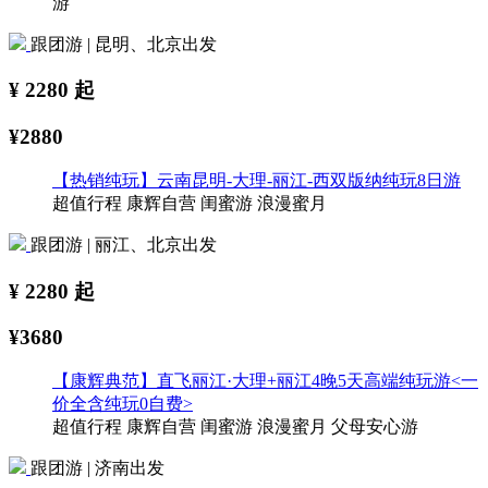
游
跟团游 | 昆明、北京出发
¥
2280
起
¥2880
【热销纯玩】云南昆明-大理-丽江-西双版纳纯玩8日游
超值行程
康辉自营
闺蜜游
浪漫蜜月
跟团游 | 丽江、北京出发
¥
2280
起
¥3680
【康辉典范】直飞丽江·大理+丽江4晚5天高端纯玩游<一
价全含纯玩0自费>
超值行程
康辉自营
闺蜜游
浪漫蜜月
父母安心游
跟团游 | 济南出发