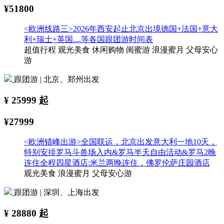
¥51800
<欧洲线路三>2026年西安起止北京出境德国+法国+意大
利+瑞士+英国....等各国跟团游时间表
超值行程
观光美食
休闲购物
闺蜜游
浪漫蜜月
父母安心
游
跟团游 | 北京、郑州出发
¥
25999
起
¥27999
<欧洲错峰出游>全国联运，北京出发意大利一地10天，
特别安排罗马斗兽场入内&罗马半天自由活动&罗马2晚
连住全程四星酒店:米兰两晚连住，佛罗伦萨庄园酒店
观光美食
浪漫蜜月
父母安心游
跟团游 | 深圳、上海出发
¥
28880
起