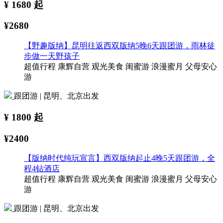
¥
1680
起
¥2680
【野趣版纳】昆明往返西双版纳5晚6天跟团游，雨林徒
步做一天野孩子
超值行程
康辉自营
观光美食
闺蜜游
浪漫蜜月
父母安心
游
跟团游 | 昆明、北京出发
¥
1800
起
¥2400
【版纳时代纯玩宣言】西双版纳起止4晚5天跟团游，全
程4钻酒店
超值行程
康辉自营
观光美食
闺蜜游
浪漫蜜月
父母安心
游
跟团游 | 昆明、北京出发