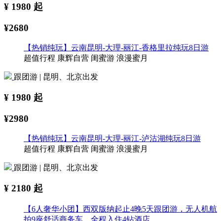
¥
1980
起
¥2680
【热销纯玩】云南昆明-大理-丽江-香格里拉纯玩8日游
超值行程
康辉自营
闺蜜游
浪漫蜜月
跟团游 | 昆明、北京出发
¥
1980
起
¥2980
【热销纯玩】云南昆明-大理-丽江-泸沽湖纯玩8日游
超值行程
康辉自营
闺蜜游
浪漫蜜月
跟团游 | 昆明、北京出发
¥
2180
起
【6人奢华小团】西双版纳起止4晚5天跟团游，无人机航
拍9座舒适商务车，全程入住4钻酒店