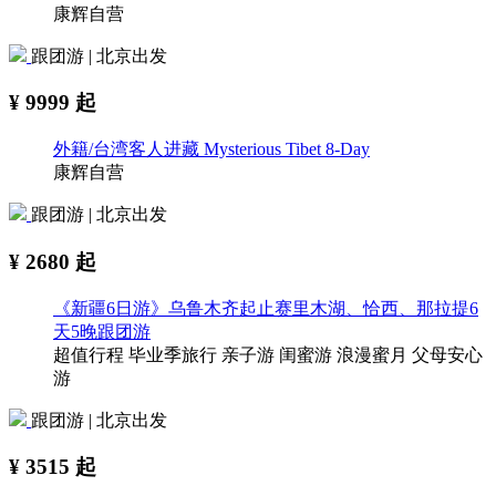
康辉自营
跟团游 | 北京出发
¥
9999
起
外籍/台湾客人进藏 Mysterious Tibet 8-Day
康辉自营
跟团游 | 北京出发
¥
2680
起
《新疆6日游》乌鲁木齐起止赛里木湖、恰西、那拉提6
天5晚跟团游
超值行程
毕业季旅行
亲子游
闺蜜游
浪漫蜜月
父母安心
游
跟团游 | 北京出发
¥
3515
起