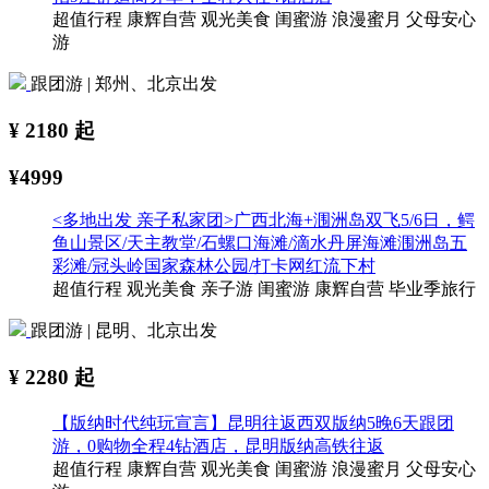
超值行程
康辉自营
观光美食
闺蜜游
浪漫蜜月
父母安心
游
跟团游 | 郑州、北京出发
¥
2180
起
¥4999
<多地出发 亲子私家团>广西北海+涠洲岛双飞5/6日，鳄
鱼山景区/天主教堂/石螺口海滩/滴水丹屏海滩涠洲岛五
彩滩/冠头岭国家森林公园/打卡网红流下村
超值行程
观光美食
亲子游
闺蜜游
康辉自营
毕业季旅行
跟团游 | 昆明、北京出发
¥
2280
起
【版纳时代纯玩宣言】昆明往返西双版纳5晚6天跟团
游，0购物全程4钻酒店，昆明版纳高铁往返
超值行程
康辉自营
观光美食
闺蜜游
浪漫蜜月
父母安心