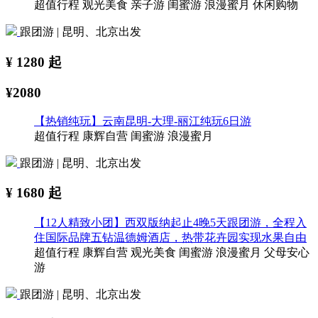
超值行程
观光美食
亲子游
闺蜜游
浪漫蜜月
休闲购物
跟团游 | 昆明、北京出发
¥
1280
起
¥2080
【热销纯玩】云南昆明-大理-丽江纯玩6日游
超值行程
康辉自营
闺蜜游
浪漫蜜月
跟团游 | 昆明、北京出发
¥
1680
起
【12人精致小团】西双版纳起止4晚5天跟团游，全程入
住国际品牌五钻温德姆酒店，热带花卉园实现水果自由
超值行程
康辉自营
观光美食
闺蜜游
浪漫蜜月
父母安心
游
跟团游 | 昆明、北京出发