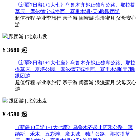
《新疆7日游1+1大七》乌鲁木齐起止独库公路、那拉提
草原、库尔德宁或恰西、赛里木湖7天6晚跟团游
超值行程
毕业季旅行
亲子游
闺蜜游
浪漫蜜月
父母安心
游
跟团游 | 北京出发
¥
3680
起
《新疆8日游1+1大七座》乌鲁木齐起止独库公路、那拉
提草原、夏塔公园、库尔德宁或恰西、赛里木湖8天7晚
跟团游
超值行程
毕业季旅行
亲子游
闺蜜游
浪漫蜜月
父母安心
游
跟团游 | 北京出发
¥
4580
起
《新疆10日游1+1大七座》乌鲁木齐起止阿禾公路、喀
纳斯、禾木、五彩滩、魔鬼城、独库公路、那拉提草