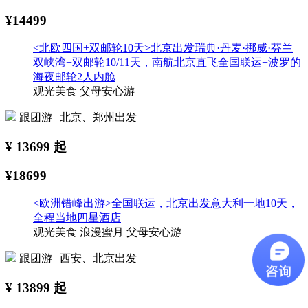
¥14499
<北欧四国+双邮轮10天>北京出发瑞典·丹麦·挪威·芬兰
双峡湾+双邮轮10/11天，南航北京直飞全国联运+波罗的
海夜邮轮2人内舱
观光美食
父母安心游
跟团游 | 北京、郑州出发
¥
13699
起
¥18699
<欧洲错峰出游>全国联运，北京出发意大利一地10天，
全程当地四星酒店
观光美食
浪漫蜜月
父母安心游
跟团游 | 西安、北京出发
¥
13899
起