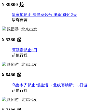
¥
39800
起
皇家加勒比·海洋圣歌号 澳新10晚12天
康辉自营
跟团游 | 北京出发
¥
5380
起
阿勒泰起止6日
超值行程
跟团游 | 北京出发
¥
6480
起
乌鲁木齐起止 慢生活 （北线喀纳斯） 8日游
超值行程
跟团游 | 北京出发